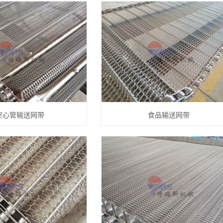
空心管输送网带
食品输送网带