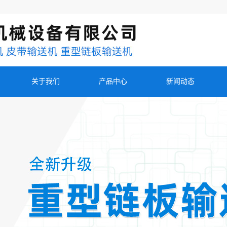
关于我们
产品中心
新闻动态