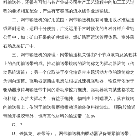
料输送外，还很有可能与各产业链公司生产工艺流程中的加工工艺过
程的要求相互配合，产生有节奏感的流水线作业运输线。
二、网带输送机的好用范围：网带输送机很有可能用以水准运送
或歪斜运送，运用十分便捷，广泛运用于古时候化的各种各样产业链
公司中，如：矿山开采的矿井煤巷、煤矿路面运送管理体系、室外采
石场及采矿厂中。
三、网带输送机的原理：网带输送机关键由2个节点滚筒及紧套其
上的合闭输送带构成。推动输送带旋转的滚筒称之为驱动器滚筒（传
动系统滚筒）；另一个仅取决于变化输送带主题活动方位的滚筒称之
为调向滚筒。驱动器滚筒由电想法根据减速机驱动器，输送带依附于
驱动器滚筒与输送带中间的滑动摩擦力拖拽。驱动器滚筒某些都装在
倒料端，以扩大驱动力，有益于拖拽。物料由上料端喂入，落在旋转
的输送带上，依附于输送带磨擦推动运输袋倒料端卸出。 现阶段输送
带除开橡胶带外，也有其他材料的输送带（如pv
C、P
U、铁氟龙、表带等）。网带输送机由驱动器设备绷紧输送带，