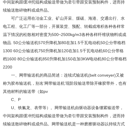
中间架构跟缓冲托辊构成输送带做为牵引带跟安装预制构件，进而持
续输送散碎物料或成件品。
可广泛运用在冶金工业、矿山开采、煤碳、海港、交通出行、水
电工程、化工厂等一部分，开展装货、预配、转截或堆积各种各样常
温下情况的松散相对密度为500~2500kg/m3各种各样纤维状物料或成
物品. 50公分输送机570升降机加80在加1.5千瓦电动机50公分带格档
1300 60公分输送机750升降机加120在加1.5千瓦电动机60公分带格
档1600 80公分输送机850升降机加150在加3KW电动机80公分带格档
2200
一、网带输送机的商品简述：连续式输送机(belt conveyer)又被
称为胶布输送机，别名'网带输送机'现阶段输送带除开橡胶带外，也有
其他材料的输送带（如pv
C、P
U、铁氟龙、表带等）。网带输送机由驱动器设备绷紧输送带，
中间架构跟缓冲托辊构成输送带做为牵引带跟安装预制构件，进而持
续输送散碎物料或成件品。网带输送机是一种磨擦驱动器以持续方式