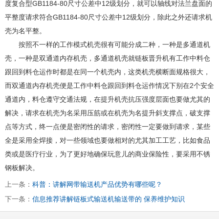
度复合型GB1184-80尺寸公差中12级划分，就可以轴线对法兰盘面的
平整度请求符合GB1184-80尺寸公差中12级划分，除此之外还请求机
壳为名平整。
按照不一样的工作模式机壳很有可能分成二种，一种是多通道机
壳，一种是双通道内存机壳，多通道机壳就链板晋升机有工作中料仓
跟回到料仓运作时都是在同一个机壳内，这类机壳横断面规格很大，
而双通道内存机壳便是工作中料仓跟回到料仓运作情况下别在2个安全
通道内，料仓遵守交通法规，在提升机壳抗压强度层面也要做尤其的
解决，请求在机壳为名采用压筋或在机壳为名提升斜支撑点，破支撑
点等方式，终一点便是密闭性的请求，密闭性一定要做到请求，某些
全是采用全焊接，对一些领域也要做相对的尤其加工工艺，比如食品
类或是医疗行业，为了更好地确保玩意儿的商业保险性，要采用不锈
钢板解决。
上一条：
科普：讲解网带输送机产品优势有哪些呢？
下一条：
信息推荐讲解链板式输送机输送带的 保养维护知识